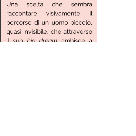
Una scelta che sembra 
raccontare visivamente il 
percorso di un uomo piccolo, 
quasi invisibile, che attraverso 
il suo 
big dream
 ambisce a 
diventare una figura di statura 
assoluta a livello mondiale, 
grazie al tennistavolo.