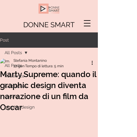
DONNE SMART
Post
All Posts
Stefania Montanino
All Posts
27 gen
Tempo di lettura: 5 min
Marty Supreme: quando il
Resilienza
graphic design diventa
Gratitudine
narrazione di un film da
Cinema
Oscar
graphic design